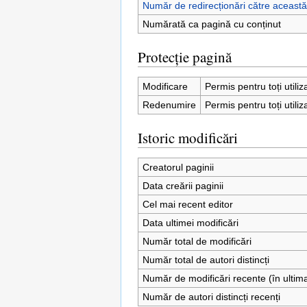
Număr de redirecționări către aceast
Numărată ca pagină cu conținut
Protecție pagină
Modificare
Permis pentru toți utiliz
Redenumire
Permis pentru toți utiliz
Istoric modificări
Creatorul paginii
Data creării paginii
Cel mai recent editor
Data ultimei modificări
Număr total de modificări
Număr total de autori distincți
Număr de modificări recente (în ultim
Număr de autori distincți recenți