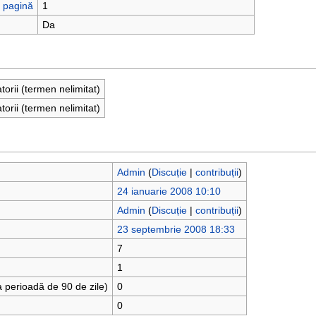
ă pagină
1
Da
atorii (termen nelimitat)
atorii (termen nelimitat)
Admin
(
Discuție
|
contribuții
)
24 ianuarie 2008 10:10
Admin
(
Discuție
|
contribuții
)
23 septembrie 2008 18:33
7
1
a perioadă de 90 de zile)
0
0