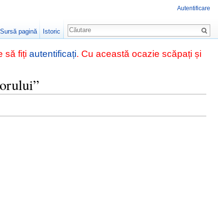
Autentificare
Căutare
Sursă pagină
Istoric
 să fiți
autentificați
. Cu această ocazie scăpați și
orului”