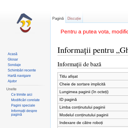
Pagină
Discuție
Pentru a putea vota, modific
Informații pentru „Gh
Acasă
Salt la:
navigare
,
căutare
Glosar
Informații de bază
Sondaje
Schimbări recente
Hartă navigare
Titlu afișat
Ajutor
Cheie de sortare implicită
Unelte
Lungimea paginii (în octeți)
Ce trimite aici
ID pagină
Modificări corelate
Pagini speciale
Limba conținutului paginii
Informații despre
pagină
Modelul conținutului paginii
Indexare de către roboți