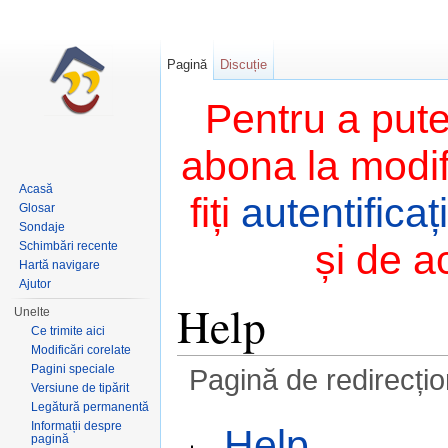
Pagină
Discuție
Pentru a pute
abona la modifi
Acasă
fiți
autentificați
Glosar
Sondaje
și de a
Schimbări recente
Hartă navigare
Ajutor
Help
Unelte
Ce trimite aici
Modificări corelate
Pagini speciale
Pagină de redirecți
Versiune de tipărit
Salt la:
navigare
,
căutare
Legătură permanentă
Redirecționare către:
Informații despre
Help
pagină