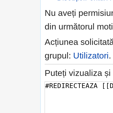
Salt la:
navigare
,
căutare
Nu aveți permisiu
din următorul moti
Acțiunea solicitată
grupul:
Utilizatori
.
Puteți vizualiza ș