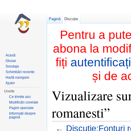
Pagină
Discuție
Pentru a pute
abona la modifi
Acasă
fiți
autentificați
Glosar
Sondaje
și de a
Schimbări recente
Hartă navigare
Ajutor
Vizualizare su
Unelte
Ce trimite aici
Modificări corelate
romanesti”
Pagini speciale
Informații despre
pagină
←
Discuție:Fonturi 