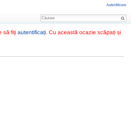
Autentificare
Căutare
 să fiți
autentificați
. Cu această ocazie scăpați și