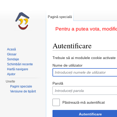
Pagină specială
Pentru a putea vota, modific
Autentificare
Acasă
Salt la:
navigare
,
căutare
Glosar
Trebuie să ai modulele cookie activate p
Sondaje
Schimbări recente
Nume de utilizator
Hartă navigare
Ajutor
Unelte
Parolă
Pagini speciale
Versiune de tipărit
Păstrează-mă autentificat
Autentificare