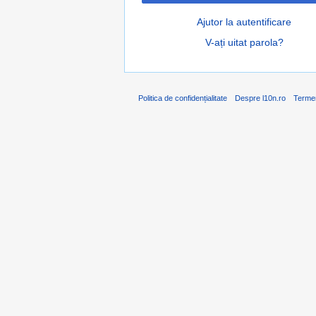
Ajutor la autentificare
V-ați uitat parola?
Politica de confidențialitate
Despre l10n.ro
Terme