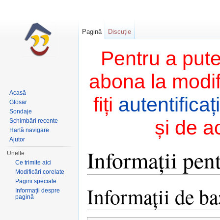
Pagină
Discuție
Pentru a pute
abona la modifi
Acasă
fiți
autentificați
Glosar
Sondaje
și de a
Schimbări recente
Hartă navigare
Ajutor
Informații pen
Unelte
Ce trimite aici
Modificări corelate
Salt la:
navigare
,
căutare
Pagini speciale
Informații de ba
Informații despre
pagină