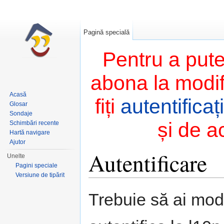
Pagină specială
Pentru a pute
abona la modifi
Acasă
fiți
autentificați
Glosar
Sondaje
și de a
Schimbări recente
Hartă navigare
Ajutor
Autentificare
Unelte
Pagini speciale
Versiune de tipărit
Salt la:
navigare
,
căutare
Trebuie să ai modu