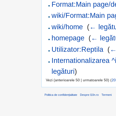
Format:Main page/de
wiki/Format:Main pa
wiki/home
‎
(
← legătu
homepage
‎
(
← legăt
Utilizator:Reptila
‎
(
←
Internationalizarea 
legături
)
Vezi (anterioarele 50 | urmatoarele 50) (
20
Politica de confidențialitate
Despre l10n.ro
Termeni