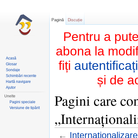
Pagină
Discuție
Pentru a pute
abona la modifi
Acasă
fiți
autentificați
Glosar
Sondaje
și de a
Schimbări recente
Hartă navigare
Ajutor
Pagini care con
Unelte
Pagini speciale
Versiune de tipărit
„Internațional
←
Internaționalizar