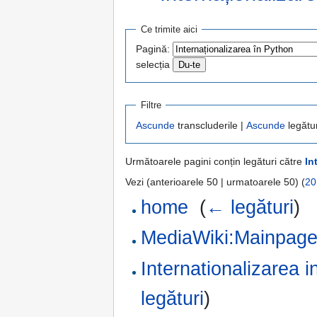
Salt la:
navigare
,
căutare
Ce trimite aici
Pagină:
selecția
Filtre
Ascunde
transcluderile |
Ascunde
legătur
Următoarele pagini conțin legături către
In
Vezi (anterioarele 50 | urmatoarele 50) (
20
home
‎
(
← legături
)
MediaWiki:Mainpag
Internationalizarea 
legături
)