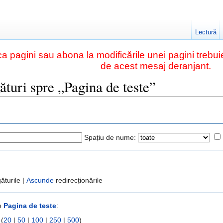
Lectură
a pagini sau abona la modificările unei pagini trebuie
de acest mesaj deranjant.
ături spre „Pagina de teste”
Spațiu de nume:
ăturile |
Ascunde
redirecționările
re
Pagina de teste
:
 (
20
|
50
|
100
|
250
|
500
)