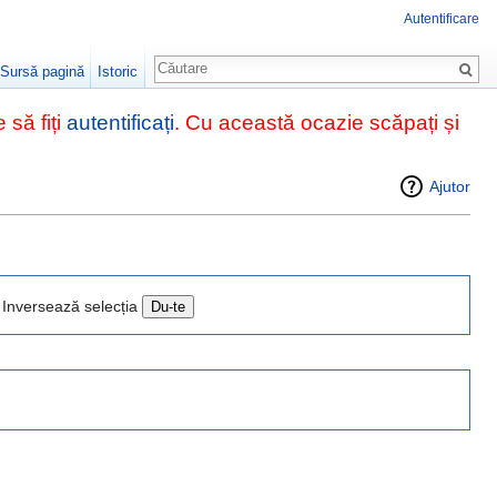
Autentificare
Căutare
Sursă pagină
Istoric
 să fiți
autentificați
. Cu această ocazie scăpați și
Ajutor
Inversează selecția