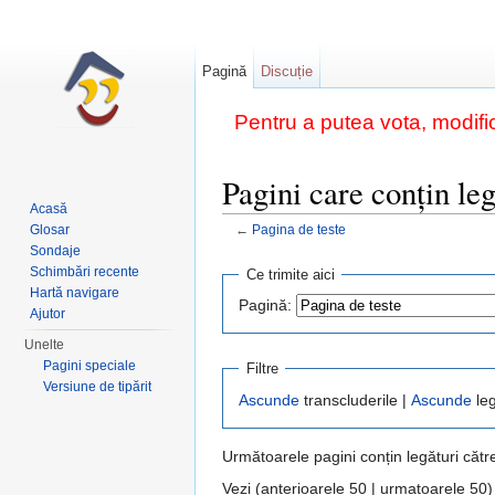
Pagină
Discuție
Pentru a putea vota, modific
Pagini care conțin leg
Acasă
←
Pagina de teste
Glosar
Salt la:
navigare
,
căutare
Sondaje
Schimbări recente
Ce trimite aici
Hartă navigare
Pagină:
Ajutor
Unelte
Pagini speciale
Filtre
Versiune de tipărit
Ascunde
transcluderile |
Ascunde
leg
Următoarele pagini conțin legături căt
Vezi (anterioarele 50 | urmatoarele 50)