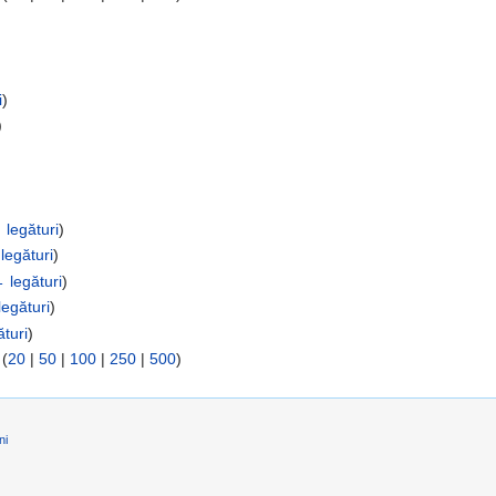
i
)
)
 legături
)
legături
)
 legături
)
egături
)
turi
)
 (
20
|
50
|
100
|
250
|
500
)
ni