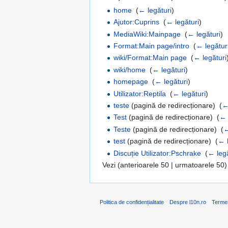
home
‎
(
← legături
)
Ajutor:Cuprins
‎
(
← legături
)
MediaWiki:Mainpage
‎
(
← legături
)
Format:Main page/intro
‎
(
← legătur
wiki/Format:Main page
‎
(
← legături
wiki/home
‎
(
← legături
)
homepage
‎
(
← legături
)
Utilizator:Reptila
‎
(
← legături
)
teste
(pagină de redirecționare) ‎
(
←
Test
(pagină de redirecționare) ‎
(
← 
Teste
(pagină de redirecționare) ‎
(
←
test
(pagină de redirecționare) ‎
(
← l
Discuție Utilizator:Pschrake
‎
(
← legă
Vezi (anterioarele 50 | urmatoarele 50)
Politica de confidențialitate
Despre l10n.ro
Terme