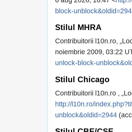
6 aug 2026, 16:47 <
http:
block-unblock&oldid=29
Stilul MHRA
Contribuitorii l10n.ro, „
noiembrie 2009, 03:22 U
unlock-block-unblock&ol
Stilul Chicago
Contribuitorii l10n.ro , „
http://l10n.ro/index.php?
unblock&oldid=2944
(acc
Stilul CBE/CSE