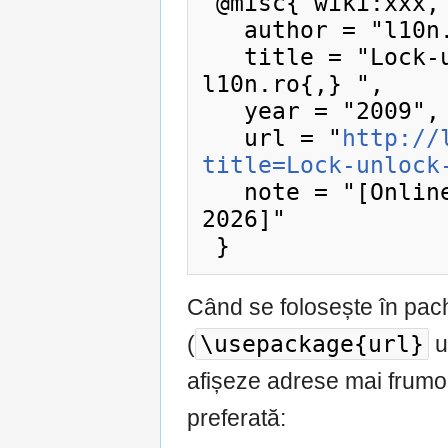
 @misc{ wiki:xxx,

   author = "l10n.ro",

   title = "Lock-unlock-block-unblock --- 
l10n.ro{,} ",

   year = "2009",

   url = "
http://
title=Lock-unlock
   note = "[Online; accesat la 6-august-
2026]"

Când se folosește în pac
\usepackage{url}
(
u
afișeze adrese mai frumos
preferată: