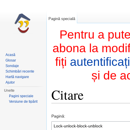
Pagină specială
Pentru a pute
abona la modifi
Acasă
fiți
autentificați
Glosar
Sondaje
și de a
Schimbări recente
Hartă navigare
Ajutor
Citare
Unelte
Pagini speciale
Versiune de tipărit
Salt la:
navigare
,
căutare
Pagină: