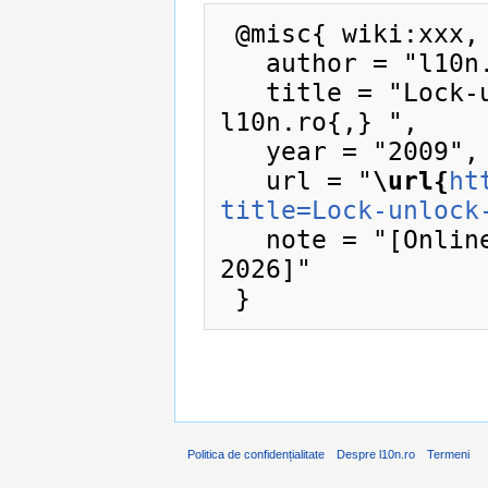
 @misc{ wiki:xxx,

   author = "l10n.ro",

   title = "Lock-unlock-block-unblock --- 
l10n.ro{,} ",

   year = "2009",

   url = "
\url{
ht
title=Lock-unlock
   note = "[Online; accesat la 6-august-
2026]"

Politica de confidențialitate
Despre l10n.ro
Termeni