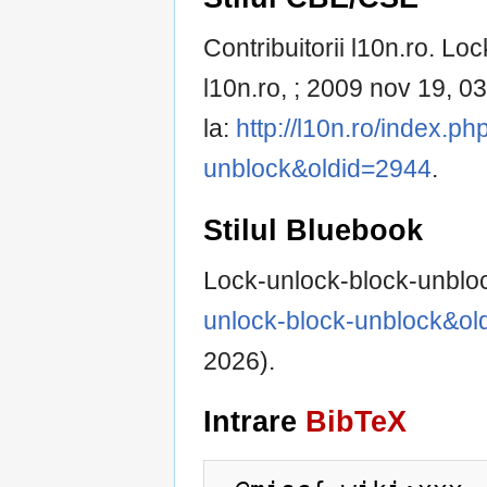
Contribuitorii l10n.ro. Lo
l10n.ro, ; 2009 nov 19, 03
la:
http://l10n.ro/index.ph
unblock&oldid=2944
.
Stilul Bluebook
Lock-unlock-block-unblo
unlock-block-unblock&ol
2026).
Intrare
BibTeX