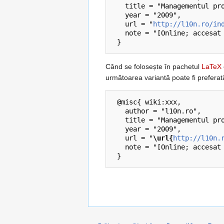
   title = "Managementul proiectelor de localizare --- l10n.ro{,} ",

   year = "2009",

   url = "
http://l10n.ro/in
   note = "[Online; accesat la 7-august-2026]"

Când se folosește în pachetul
LaTeX
următoarea variantă poate fi preferat
 @misc{ wiki:xxx,

   author = "l10n.ro",

   title = "Managementul proiectelor de localizare --- l10n.ro{,} ",

   year = "2009",

   url = "
\url{
http://l10n.
   note = "[Online; accesat la 7-august-2026]"
