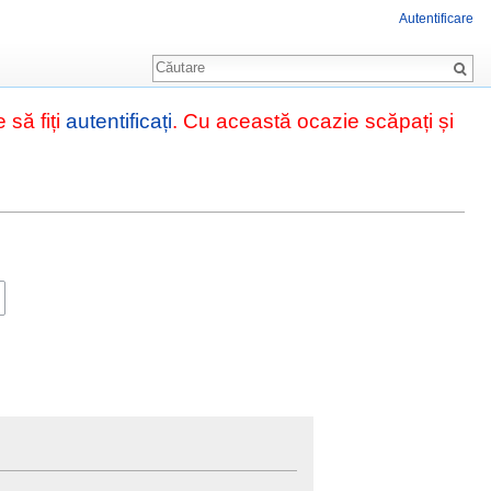
Autentificare
Căutare
 să fiți
autentificați
. Cu această ocazie scăpați și