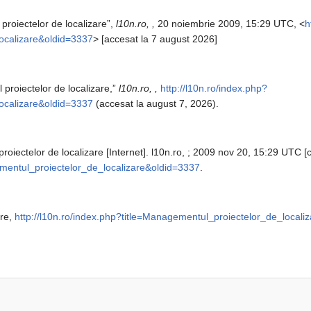
proiectelor de localizare”,
l10n.ro, ,
20 noiembrie 2009, 15:29 UTC, <
h
ocalizare&oldid=3337
> [accesat la 7 august 2026]
 proiectelor de localizare,”
l10n.ro, ,
http://l10n.ro/index.php?
ocalizare&oldid=3337
(accesat la august 7, 2026).
roiectelor de localizare [Internet]. l10n.ro, ; 2009 nov 20, 15:29 UTC [ci
ementul_proiectelor_de_localizare&oldid=3337
.
are,
http://l10n.ro/index.php?title=Managementul_proiectelor_de_locali