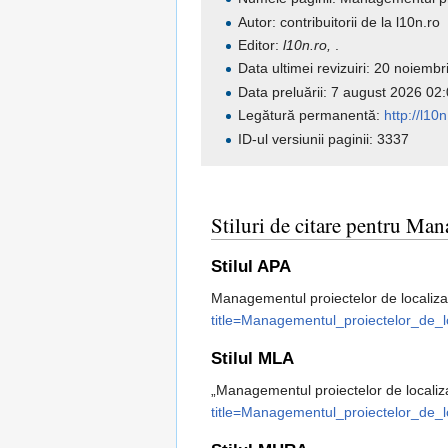
Autor: contribuitorii de la l10n.ro
Editor:
l10n.ro,
.
Data ultimei revizuiri: 20 noiem
Data preluării: 7 august 2026 0
Legătură permanentă:
http://l1
ID-ul versiunii paginii: 3337
Stiluri de citare pentru Man
Stilul APA
Managementul proiectelor de localiza
title=Managementul_proiectelor_de_l
Stilul MLA
„Managementul proiectelor de localiz
title=Managementul_proiectelor_de_l