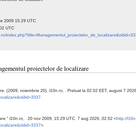
brie 2009 15:29 UTC
2:02 UTC
0n.ro/index.php?title=Managementul_proiectelor_de_localizare&oldid=3
agementul proiectelor de localizare
re. (2009, noiembrie 20).
l10n.ro,
. Preluat la 02:02 EET, august 7 202
ocalizare&oldid=3337
.
are.”
l10n.ro,
. 20 nov 2009, 15:29 UTC. 7 aug 2026, 02:02 <
http://l10
ocalizare&oldid=3337
>.