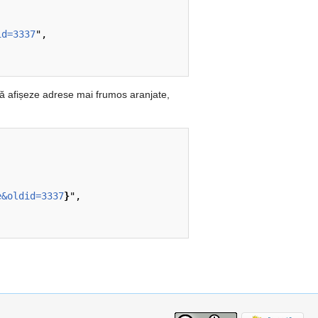
id=3337
",

ă afișeze adrese mai frumos aranjate,
e&oldid=3337
}
",
