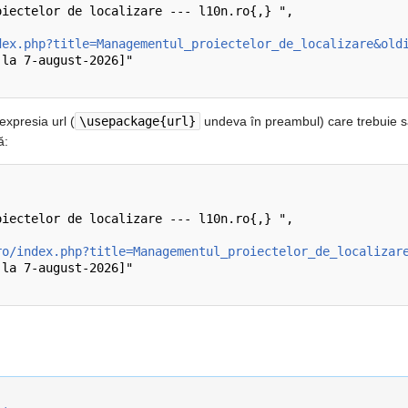
dex.php?title=Managementul_proiectelor_de_localizare&old
expresia url (
\usepackage{url}
undeva în preambul) care trebuie s
ă:
ro/index.php?title=Managementul_proiectelor_de_localizar