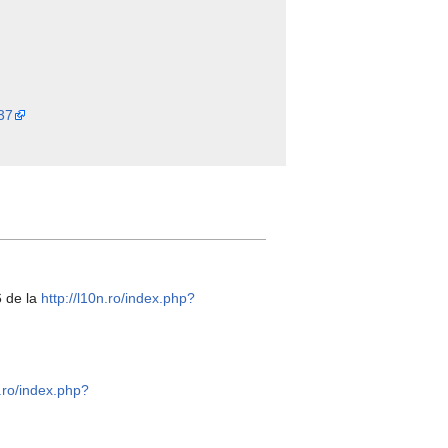
337
6 de la
http://l10n.ro/index.php?
n.ro/index.php?