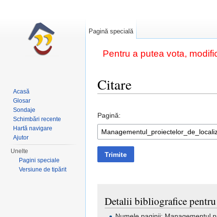
Pagină specială
Pentru a putea vota, modific
Citare
Acasă
Salt la:
navigare
,
căutare
Glosar
Sondaje
Pagină:
Schimbări recente
Hartă navigare
Ajutor
Unelte
Trimite
Pagini speciale
Versiune de tipărit
Detalii bibliografice pentr
Numele paginii: Managementul pro