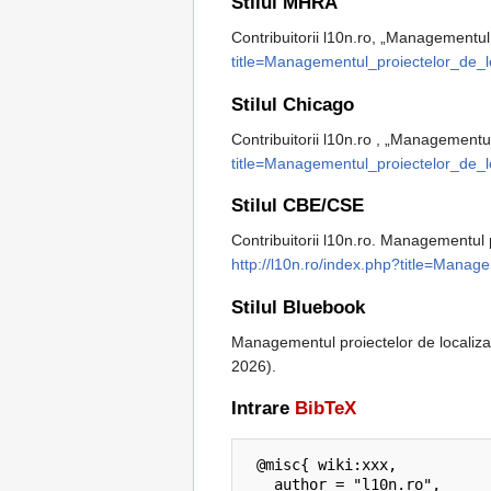
Stilul MHRA
Contribuitorii l10n.ro, „Managementul 
title=Managementul_proiectelor_de_l
Stilul Chicago
Contribuitorii l10n.ro , „Managementul
title=Managementul_proiectelor_de_l
Stilul CBE/CSE
Contribuitorii l10n.ro. Managementul p
http://l10n.ro/index.php?title=Manag
Stilul Bluebook
Managementul proiectelor de localiz
2026).
Intrare
BibTeX
 @misc{ wiki:xxx,

   author = "l10n.ro",
