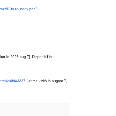
ttp://l10n.ro/index.php?
tat în 2026 aug 7]. Disponibil la:
zare&oldid=3337
(ultima vizită la august 7,