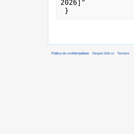
2026]"

Politica de confidențialitate
Despre l10n.ro
Termeni