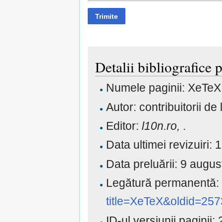
Trimite
Detalii bibliografice
Numele paginii: XeTeX
Autor: contribuitorii de 
Editor:
l10n.ro,
.
Data ultimei revizuiri
Data preluării: 9 aug
Legătură permanentă
title=XeTeX&oldid=257
ID-ul versiunii paginii: