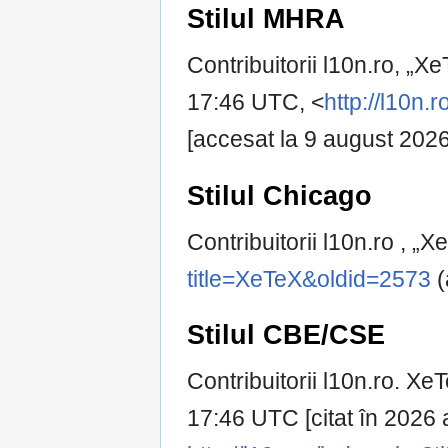
Stilul MHRA
Contribuitorii l10n.ro, „X
17:46 UTC, <
http://l10n
[accesat la 9 august 2026
Stilul Chicago
Contribuitorii l10n.ro , „
title=XeTeX&oldid=2573
(
Stilul CBE/CSE
Contribuitorii l10n.ro. XeT
17:46 UTC [citat în 2026 a