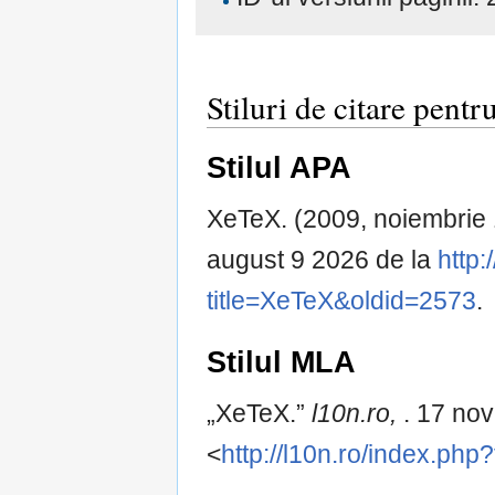
Stiluri de citare pent
Stilul APA
XeTeX. (2009, noiembrie
august 9 2026 de la
http:
title=XeTeX&oldid=2573
.
Stilul MLA
„XeTeX.”
l10n.ro,
. 17 no
<
http://l10n.ro/index.ph