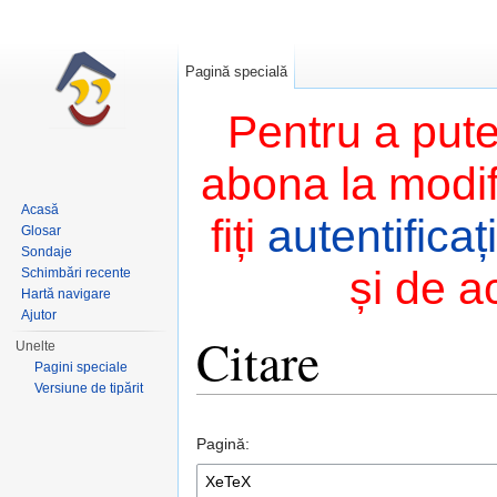
Pagină specială
Pentru a pute
abona la modifi
Acasă
fiți
autentificați
Glosar
Sondaje
și de a
Schimbări recente
Hartă navigare
Ajutor
Citare
Unelte
Pagini speciale
Versiune de tipărit
Salt la:
navigare
,
căutare
Pagină: