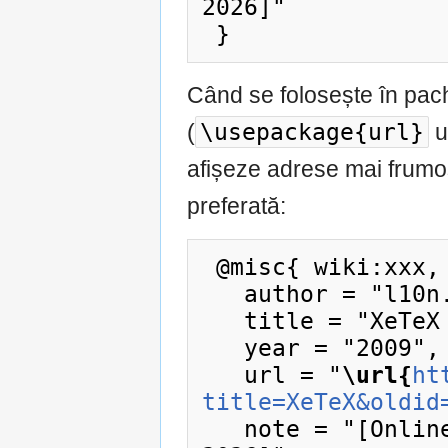
2026]"

Când se folosește în pac
\usepackage{url}
(
u
afișeze adrese mai frumos
preferată:
 @misc{ wiki:xxx,

   author = "l10n.ro",

   title = "XeTeX --- l10n.ro{,} ",

   year = "2009",

   url = "
\url{
ht
title=XeTeX&oldid
   note = "[Online; accesat la 9-august-