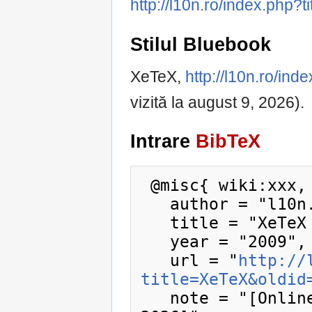
http://l10n.ro/index.php
Stilul Bluebook
XeTeX,
http://l10n.ro/in
vizită la august 9, 2026).
Intrare
BibTeX
 @misc{ wiki:xxx,

   author = "l10n.ro",

   title = "XeTeX --- l10n.ro{,} ",

   year = "2009",

   url = "
http://
title=XeTeX&oldid
   note = "[Online; accesat la 9-august-