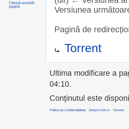
Citează această
pagină
Versiunea următoare
Pagină de redirecți
Salt la:
navigare
,
căutare
Redirecționare către:
Torrent
Ultima modificare a pag
04:10.
Conţinutul este dispon
Politica de confidențialitate
Despre l10n.ro
Termeni