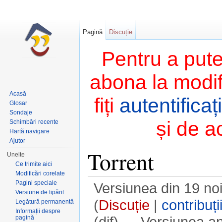
Pagină
Discuție
Pentru a pute
abona la modifi
Acasă
fiți
autentificați
Glosar
Sondaje
și de a
Schimbări recente
Hartă navigare
Ajutor
Torrent
Unelte
Ce trimite aici
Modificări corelate
Pagini speciale
Versiunea din 19 no
Versiune de tipărit
(
Discuție
|
contribuți
Legătură permanentă
Informații despre
(dif) ← Versiunea an
pagină