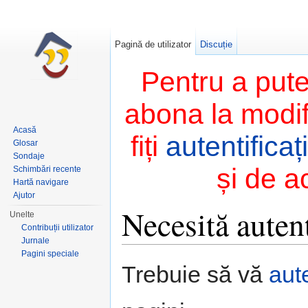
Pagină de utilizator
Discuție
Pentru a pute
abona la modifi
Acasă
fiți
autentificați
Glosar
Sondaje
și de a
Schimbări recente
Hartă navigare
Ajutor
Necesită autent
Unelte
Contribuții utilizator
Jurnale
Salt la:
navigare
,
căutare
Pagini speciale
Trebuie să vă
aute