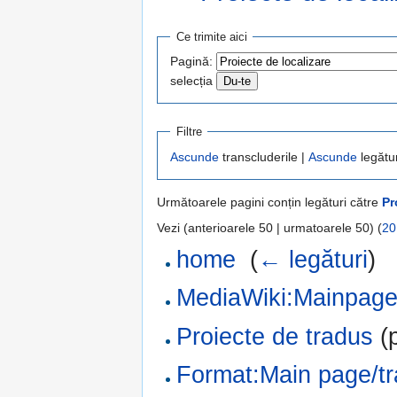
Salt la:
navigare
,
căutare
Ce trimite aici
Pagină:
selecția
Filtre
Ascunde
transcluderile |
Ascunde
legătur
Următoarele pagini conțin legături către
Pr
Vezi (anterioarele 50 | urmatoarele 50) (
20
home
‎
(
← legături
)
MediaWiki:Mainpag
Proiecte de tradus
(p
Format:Main page/tra