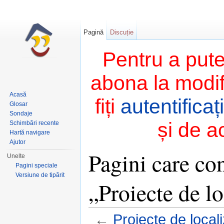
Pagină
Discuție
Pentru a pute
abona la modifi
Acasă
fiți
autentificați
Glosar
Sondaje
și de a
Schimbări recente
Hartă navigare
Ajutor
Pagini care con
Unelte
Pagini speciale
Versiune de tipărit
„Proiecte de lo
←
Proiecte de local