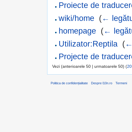
Proiecte de traducer
wiki/home
‎
(
← legătu
homepage
‎
(
← legăt
Utilizator:Reptila
‎
(
←
Projecte de traducer
Vezi (anterioarele 50 | urmatoarele 50) (
20
Politica de confidențialitate
Despre l10n.ro
Termeni