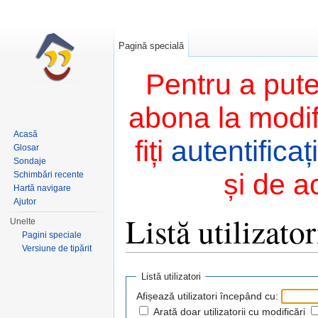
Pagină specială
Pentru a pute
abona la modifi
Acasă
fiți
autentificați
Glosar
Sondaje
și de a
Schimbări recente
Hartă navigare
Ajutor
Listă utilizator
Unelte
Pagini speciale
Versiune de tipărit
Salt la:
navigare
,
căutare
Listă utilizatori
Afișează utilizatori începând cu:
Arată doar utilizatorii cu modificări