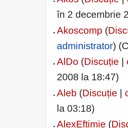
în 2 decembrie 2
Akoscomp
(
Disc
administrator
) (
AlDo
(
Discuție
|
2008 la 18:47)
Aleb
(
Discuție
|
la 03:18)
AlexEftimie
(
Dis