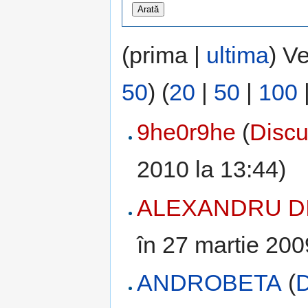
(prima |
ultima
) V
50
) (
20
|
50
|
100
9he0r9he
(
Discu
2010 la 13:44)
ALEXANDRU D
în 27 martie 200
ANDROBETA
(
D