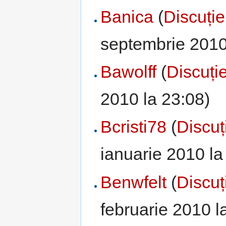
Banica
(
Discuție
septembrie 2010
Bawolff
(
Discuți
2010 la 23:08)
Bcristi78
(
Discuț
ianuarie 2010 la
Benwfelt
(
Discuț
februarie 2010 l