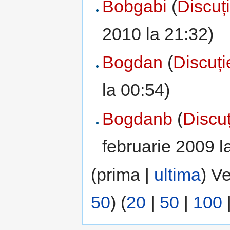
Bobgabi
(
Discuț
2010 la 21:32)
Bogdan
(
Discuți
la 00:54)
Bogdanb
(
Discuț
februarie 2009 l
(prima |
ultima
) V
50
) (
20
|
50
|
100