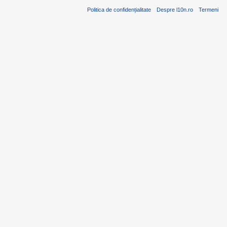
Politica de confidențialitate
Despre l10n.ro
Termeni