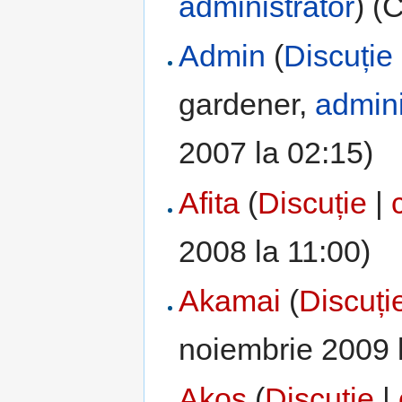
administrator
) (
Admin
(
Discuție
gardener,
admini
2007 la 02:15)
Afita
(
Discuție
|
2008 la 11:00)
Akamai
(
Discuți
noiembrie 2009 
Akos
(
Discuție
|